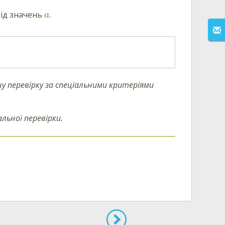
від значень
.
a
у перевірку за спеціальними критеріями
льної перевірки.