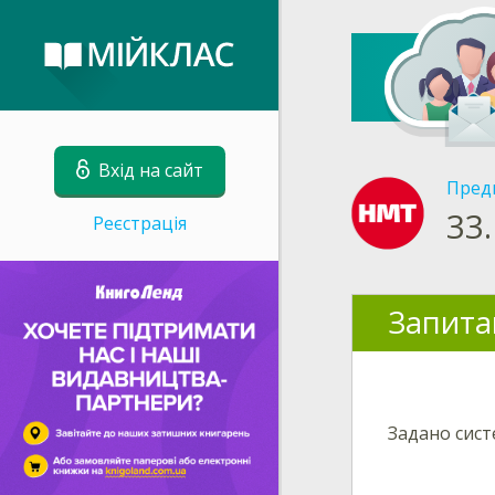
Вхід на сайт
Пред
33.
Реєстрація
Запита
Задано сист