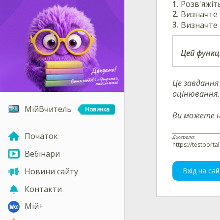
Розв'яжіт
Визначте 
Визначте 
Цей функц
Це завдання
оцінювання.
МійВчитель
Ви можете 
Початок
Джерела:
https://testporta
Вебінари
Новини сайту
Вхід на сай
Контакти
Мій+