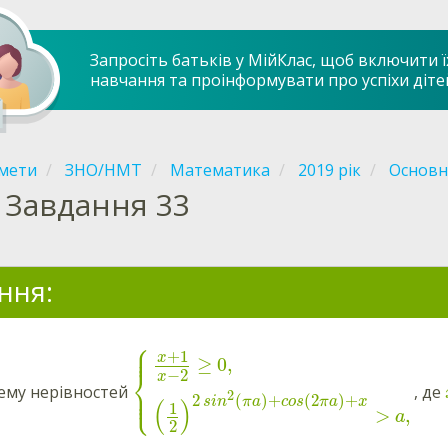
Запросіть батьків у МійКлас, щоб включити ї
навчання та проінформувати про успіхи діте
мети
ЗНО/НМТ
Математика
2019 рік
Основна
Завдання 33
ння:
⎧
⎪
⎪
+
1
x
≥
0,
⎨
−
2
x
⎪
ему нерівностей
, де
⎩
⎪
2
2
(
)
+
(
2
)
+
sin
π
a
cos
π
a
x
(
)
1
>
,
a
2