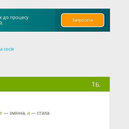
х до процесу
Запросити
й.
 сесія
1
Б.
— змінна,
— стала.
x
a