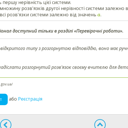
ь першу нерівність цієї системи.
множину розв'язків другої нерівності системи залежно 
всі розв'язки системи залежно від значень
.
a
іонал доступний тільки в розділі «Перевірочні роботи».
 відкритого типу з розгорнутою відповіддю, воно має ручн
надіслати
розгорнутий
розв'язок своєму вчителю для дета
l.gov.ua/
або
Реєстрація
т