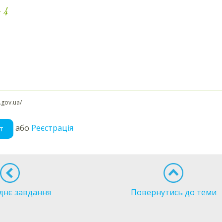
+
4
l.gov.ua/
або
Реєстрація
т
днє завдання
Повернутись до теми