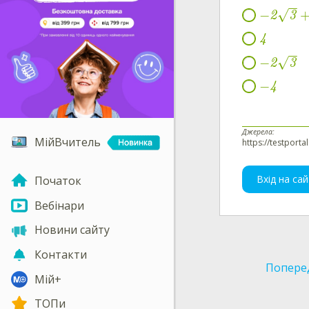
−
−
−
√
2
3
4
−
−
−
√
2
3
−
4
Джерела:
МійВчитель
https://testporta
Вхід на сай
Початок
Вебінари
Новини сайту
Контакти
Попере
Мій+
ТОПи