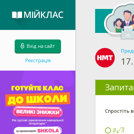
Вхід на сайт
Пред
17.
Реєстрація
Запита
Спростіть 
−
−
√
2
3