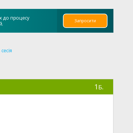
х до процесу
Запросити
й.
сесія
1
Б.