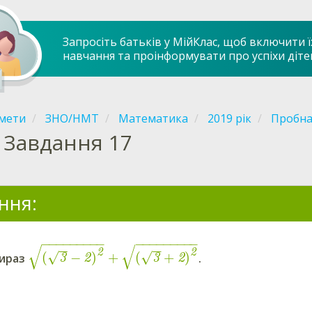
Запросіть батьків у МійКлас, щоб включити ї
навчання та проінформувати про успіхи діте
мети
ЗНО/НМТ
Математика
2019 рік
Пробна 
Завдання 17
ння:
−
−
−
−
−
−
−
−
−
−
−
−
−
−
−
−
−
−
√
√
−
−
−
−
2
2
(
−
)
+
(
+
)
√
√
вираз
.
3
2
3
2