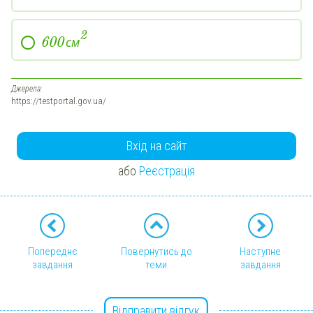
2
см
600
Джерела:
https://testportal.gov.ua/
Вхід на сайт
або
Реєстрація
Попереднє
Повернутись до
Наступне
завдання
теми
завдання
Відправити відгук