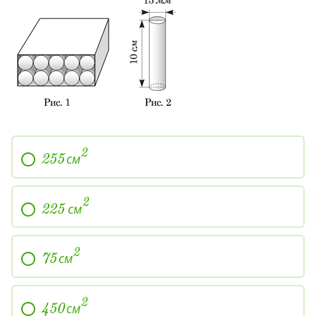
2
см
255
2
см
225
2
см
75
2
см
450