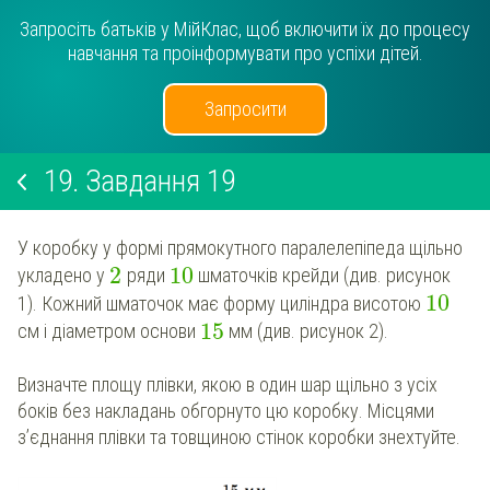
Запросіть батьків у МійКлас, щоб включити їх до процесу
навчання та проінформувати про успіхи дітей.
Запросити
19.
Завдання 19
У коробку у формі прямокутного паралелепіпеда щільно
2
10
укладено у
ряди
шматочків крейди (див. рисунок
10
1). Кожний шматочок має форму циліндра висотою
15
см і діаметром основи
мм (див. рисунок 2).
Визначте площу плівки, якою в один шар щільно з усіх
боків без накладань обгорнуто цю коробку. Місцями
з’єднання плівки та товщиною стінок коробки знехтуйте.