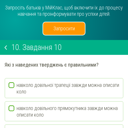
Запросіть батьків у МійКлас, щоб включити їх до процесу
навчання та проінформувати про успіхи дітей.
Запросити
10.
Завдання 10
Які з наведених тверджень є правильними?
навколо довільної трапеції завжди можна описати
коло
навколо довільного прямокутника завжди можна
описати коло