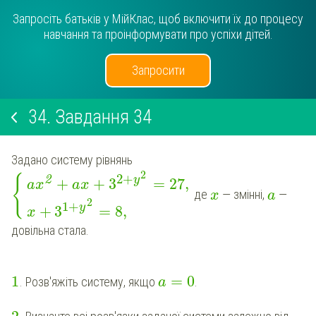
Запросіть батьків у МійКлас, щоб включити їх до процесу
навчання та проінформувати про успіхи дітей.
Запросити
34.
Завдання 34
Задано систему рівнянь
2
2
+
{
2
y
+
+
3
=
27,
ax
ax
де
— зміннi,
—
x
a
2
1
+
y
+
3
=
8,
x
довільна стала.
1
=
0
. Розв'яжіть систему, якщо
.
a