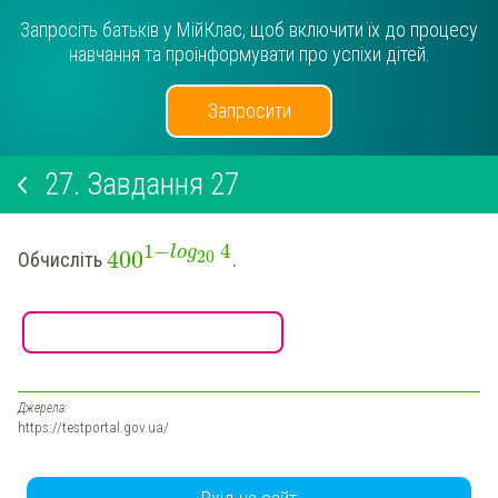
Запросіть батьків у МійКлас, щоб включити їх до процесу
навчання та проінформувати про успіхи дітей.
Запросити
27.
Завдання 27
1
−
4
log
400
20
Обчисліть
.
Джерела:
https://testportal.gov.ua/