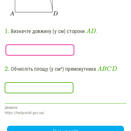
1
.
Визначте довжину (у см) сторони
.
A
D
2
.
Обчисліть площу (у см²) прямокутника
.
A
B
C
D
Джерела:
https://testportal.gov.ua/