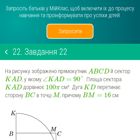
Запросіть батьків у МійКлас, щоб включити їх до процесу
навчання та проінформувати про успіхи дітей.
Запросити
22.
Завдання 22
На рисунку зображено прямокутник
й сектор
A
B
C
D
∠
=
90
°
, у якому
. Площа сектора
K
A
D
KAD
100
дорівнює
см². Дуга
перетинає
K
A
D
π
K
D
=
16
сторону
в точці
, причому
см.
B
C
M
B
M