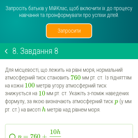
Запросіть батьків у МійКлас, щоб включити їх до процесу
навчання та проінформувати про успіхи дітей.
Запросити
8.
Завдання 8
Для місцевості, що лежить на рівні моря, нормальний
760
атмосферний тиск становить
мм рт. ст. Із підняттям
100
на кожні
метрів угору атмосферний тиск
10
знижується на
мм рт. ст. Укажіть з-поміж наведених
формулу, за якою визначають атмосферний тиск
(у мм
p
рт. ст.) на висоті
метрів над рівнем моря.
h
10
h
=
760
+
p