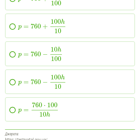
100
100
h
=
760
+
p
10
10
h
=
760
−
p
100
100
h
=
760
−
p
10
760
⋅
100
=
p
10
h
Джерела:
https://testportal.gov.ua/