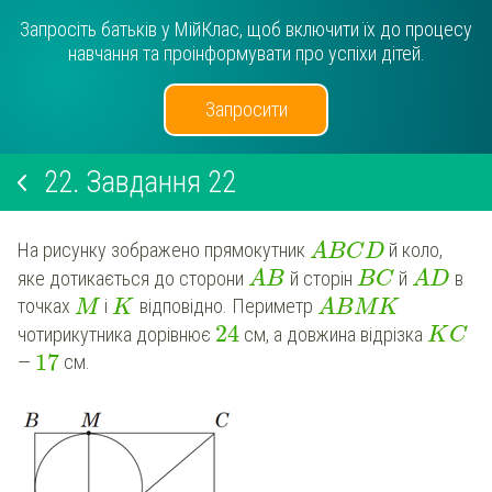
Запросіть батьків у МійКлас, щоб включити їх до процесу
навчання та проінформувати про успіхи дітей.
Запросити
22.
Завдання 22
На рисунку зображено прямокутник
й коло,
A
B
C
D
яке дотикається до сторони
й сторін
й
в
A
B
B
C
A
D
точках
i
відповідно. Периметр
M
K
A
B
M
K
24
чотирикутника дорівнює
см, а довжина відрізка
K
C
17
—
см.