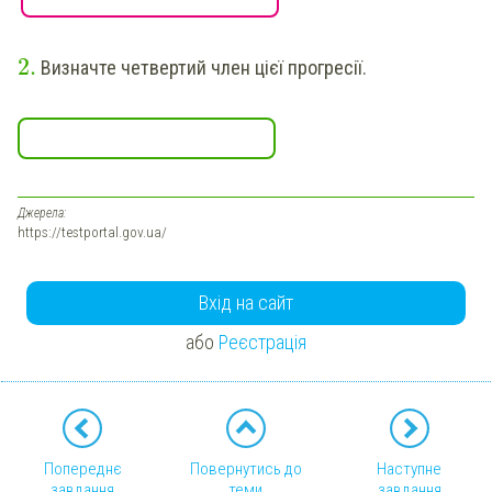
2
.
Визначте четвертий член цієї прогресії.
Джерела:
https://testportal.gov.ua/
Вхід на сайт
або
Реєстрація
Попереднє
Повернутись до
Наступне
завдання
теми
завдання