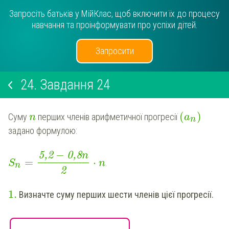
Запросіть батьків у МійКлас, щоб включити їх до процесу
навчання та проінформувати про успіхи дітей.
Запросити
24.
Завдання 24
(
)
Суму
перших членів арифметичної прогресії
n
a
n
задано формулою:
−
5,2
0,8
n
=
⋅
.
S
n
n
2
1
.
Визначте суму перших шести членів цієї прогресії.