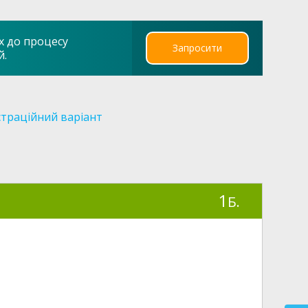
х до процесу
Запросити
й.
траційний варіант
1
Б.