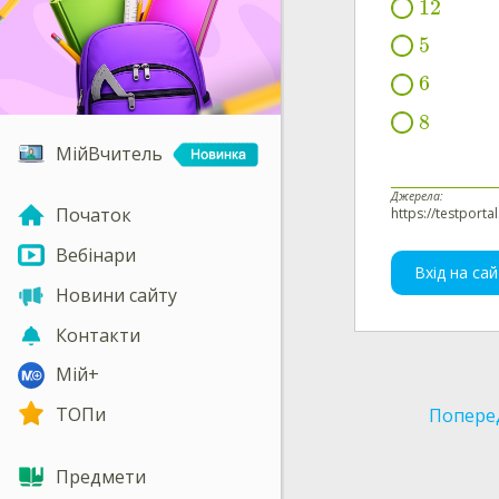
12
5
6
8
МійВчитель
Джерела:
Початок
https://testporta
Вебінари
Вхід на сай
Новини сайту
Контакти
Мій+
ТОПи
Попере
Предмети