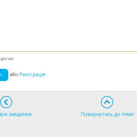
l.gov.ua/
або
Реєстрація
т
днє завдання
Повернутись до теми