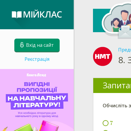
Вхід на сайт
Пред
8.
Реєстрація
Запита
Обчисліть 
7