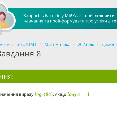
Запросіть батьків у МійКлас, щоб включити ї
навчання та проінформувати про успіхи діте
мети
ЗНО/НМТ
Математика
2023 рік
Демонс
Завдання 8
ння:
(
8
)
=
4
значення виразу
, якщо
.
log
a
log
a
2
2