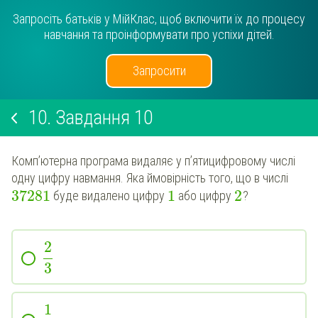
Запросіть батьків у МійКлас, щоб включити їх до процесу
навчання та проінформувати про успіхи дітей.
Запросити
10.
Завдання 10
Комп’ютерна програма видаляє у п’ятицифровому числі
одну цифру навмання. Яка ймовірність того, що в числі
37281
1
2
буде видалено цифру
або цифру
?
2
3
1