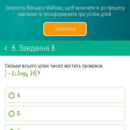
Запросіть батьків у МійКлас, щоб включити їх до процесу
навчання та проінформувати про успіхи дітей.
Запросити
8.
Завдання 8
Скільки всього цілих чисел містить проміжок
[
−
1
;
16
]
?
log
4
4
5