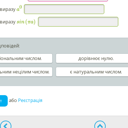
0
 виразу
a
(
)
 виразу
sin
π
a
дповідей:
ціональним числом.
дорівнює нулю.
льним нецілим числом.
є натуральним числом.
або
Реєстрація
т