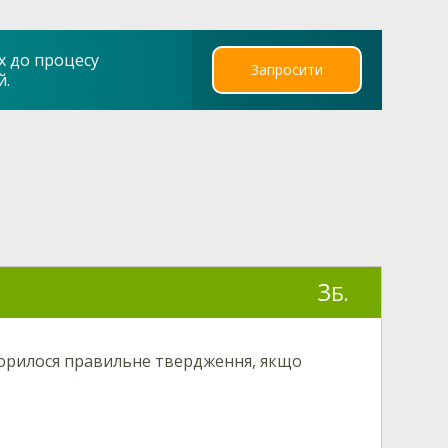
х до процесу
Запросити
й.
3
Б.
ворилося правильне твердження, якщо