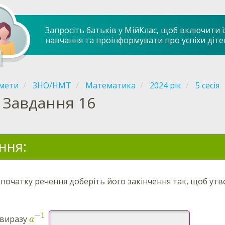
Запросіть батьків у МійКлас, щоб включити ї
навчання та проінформувати про успіхи діте
мети
ЗНО/НМТ
Математика
2024 рік
5 сесія
Завдання 16
ння:
початку речення доберіть його закінчення так, щоб ут
−
1
 виразу
a