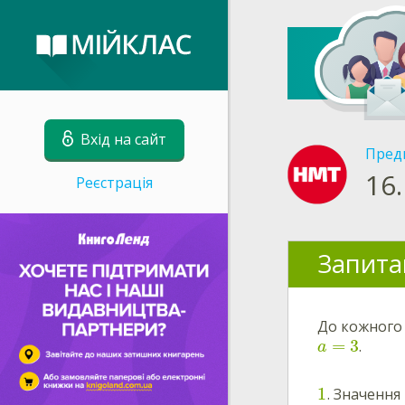
Вхід на сайт
Пред
16.
Реєстрація
Запита
До кожного 
=
3
.
a
1
. Значення