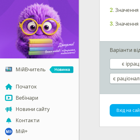
2
. Значення
3
. Значення
Варіанти ві
є ірра
МійВчитель
є раціона
Початок
Вебінари
Новини сайту
Вхід на сай
Контакти
Мій+