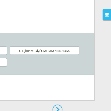
є цілим від’ємним числом.