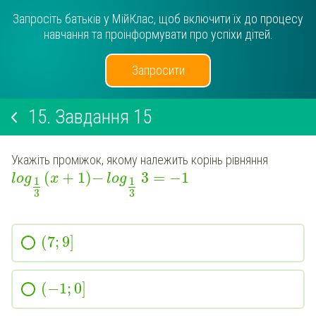
Запросіть батьків у МійКлас, щоб включити їх до процесу
навчання та проінформувати про успіхи дітей.
Запросити
15.
Завдання 15
Укажіть проміжок, якому належить корінь рівняння
(
+
1
)
−
3
=
−
1
log
x
log
1
1
3
3
(
7
;
9
]
(
−
1
;
0
]