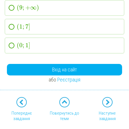
(
9
;
+
∞
)
(
1
;
7
]
(
0
;
1
]
Вхід на сайт
або
Реєстрація
Попереднє
Повернутись до
Наступне
завдання
теми
завдання