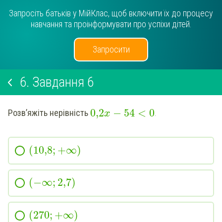
Запросіть батьків у МійКлас, щоб включити їх до процесу
навчання та проінформувати про успіхи дітей.
Запросити
6.
Завдання 6
0,2
−
54
<
0
Розв’яжіть нерівність
.
x
(
10,8
;
+
∞
)
(
−
∞
;
2,
7
)
(
270
;
+
∞
)