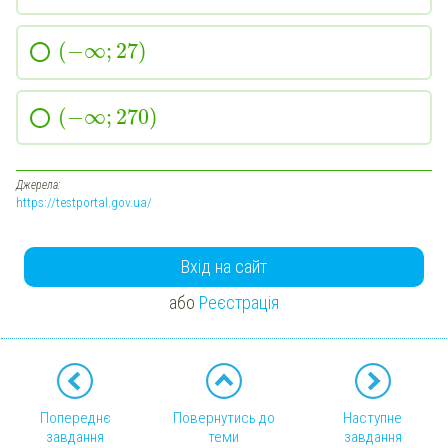
(
−
∞
;
2
7
)
(
−
∞
;
270
)
Джерела:
https://testportal.gov.ua/
Вхід на сайт
або
Реєстрація
Попереднє
Повернутись до
Наступне
завдання
теми
завдання