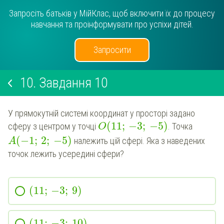
Запросіть батьків у МійКлас, щоб включити їх до процесу
навчання та проінформувати про успіхи дітей.
Запросити
10.
Завдання 10
У прямокутній системі координат у просторі задано
(
11
;
−
3
;
−
5
)
сферу з центром у точці
. Точка
O
(
−
1
;
2
;
−
5
)
належить цій сфері. Яка з наведених
A
точок лежить усередині сфери?
(
11
;
−
3
;
9
)
(
11
;
−
3
;
10
)