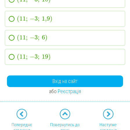
(
11
;
−
3
;
1,9
)
(
11
;
−
3
;
6
)
(
11
;
−
3
;
19
)
Вхід на сайт
або
Реєстрація
Попереднє
Повернутись до
Наступне