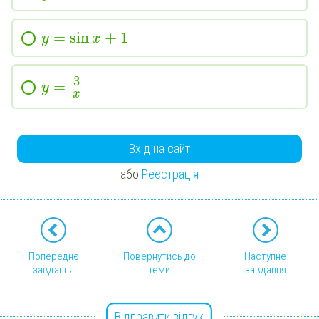
=
sin
+
1
y
x
3
=
y
x
Вхід на сайт
або
Реєстрація
Попереднє
Повернутись до
Наступне
завдання
теми
завдання
Відправити відгук