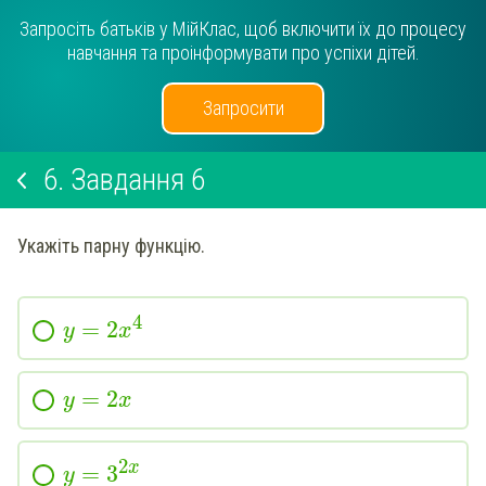
Запросіть батьків у МійКлас, щоб включити їх до процесу
навчання та проінформувати про успіхи дітей.
Запросити
6.
Завдання 6
Укажіть парну функцію.
4
=
2
y
x
=
2
y
x
2
x
=
3
y