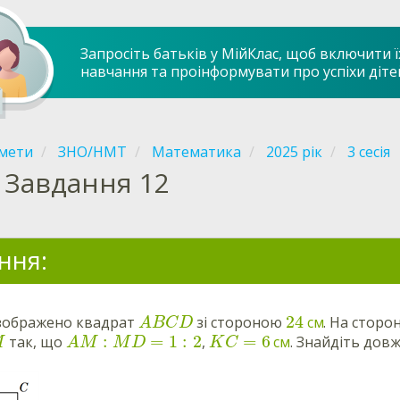
Запросіть батьків у МійКлас, щоб включити ї
навчання та проінформувати про успіхи діте
мети
ЗНО/НМТ
Математика
2025 рік
3 сесія
Завдання 12
ння:
24
 зображено квадрат
зі стороною
см
. На сторо
A
B
C
D
:
=
1
:
2
=
6
так, що
,
см
. Знайдіть дов
M
A
M
M
D
K
C