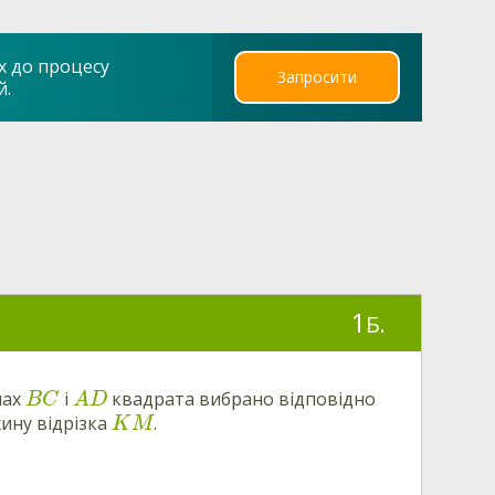
х до процесу
Запросити
й.
1
Б.
нах
і
квадрата вибрано відповідно
B
C
A
D
жину відрізка
.
K
M