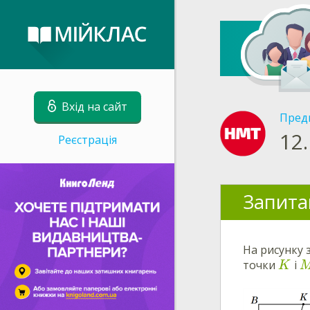
Вхід на сайт
Пред
12.
Реєстрація
Запита
На рисунку
точки
і
K