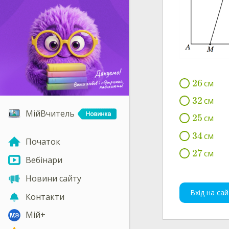
26
см
32
см
МійВчитель
25
см
34
см
Початок
27
см
Вебінари
Новини сайту
Вхід на сай
Контакти
Мій+