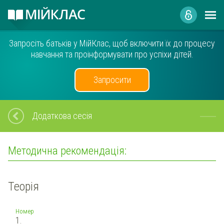
Запросіть батьків у МійКлас, щоб включити їх до процесу
навчання та проінформувати про успіхи дітей.
Запросити
Додаткова сесія
Методична рекомендація:
Теорія
Номер
1.