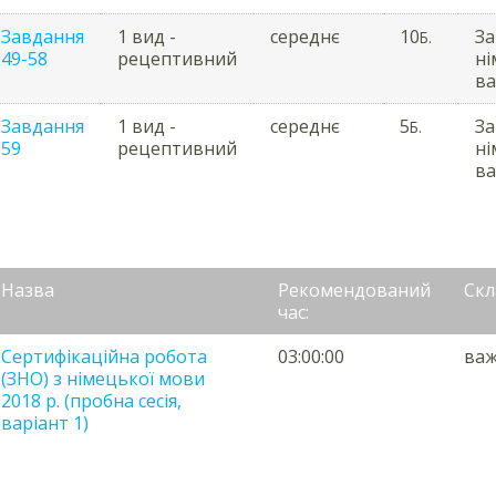
Завдання
1 вид -
середнє
10
За
Б.
49-58
рецептивний
ні
ва
Завдання
1 вид -
середнє
5
За
Б.
59
рецептивний
ні
ва
Назва
Рекомендований
Скл
час:
Сертифікаційна робота
03:00:00
ва
(ЗНО) з німецької мови
2018 р. (пробна сесія,
варіант 1)