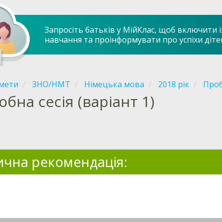
Запросіть батьків у МійКлас, щоб включити ї
навчання та проінформувати про успіхи діте
мети
ЗНО/НМТ
Німецька мова
2018 рік
Проб
обна сесія (варіант 1)
чна рекомендація: