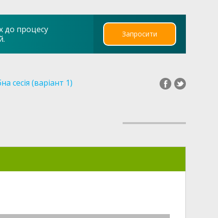
х до процесу
Запросити
й.
на сесія (варіант 1)