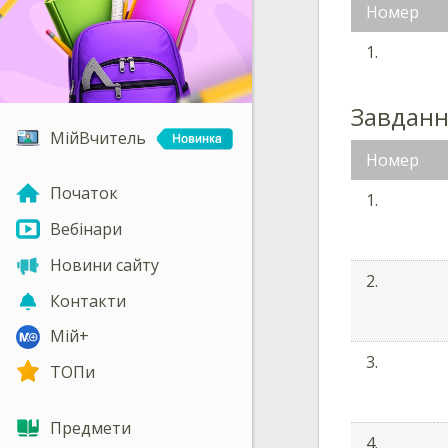
Номер
1.
Завдан
МійВчитель
Номер
Початок
1.
Вебінари
Новини сайту
2.
Контакти
Мій+
3.
ТОПи
Предмети
4.