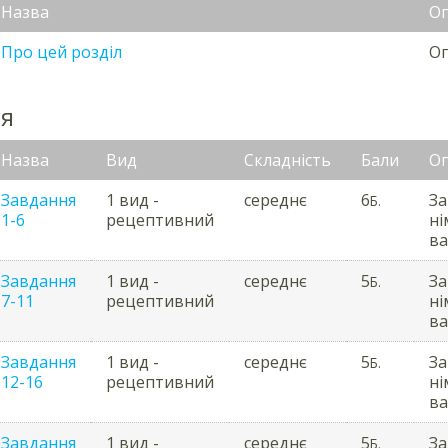
Назва
О
Про цей розділ
Оп
ня
Назва
Вид
Складність
Бали
О
Завдання
1 вид -
середнє
6
За
Б.
1-6
рецептивний
ні
ва
Завдання
1 вид -
середнє
5
За
Б.
7-11
рецептивний
ні
ва
Завдання
1 вид -
середнє
5
За
Б.
12-16
рецептивний
ні
ва
Завдання
1 вид -
середнє
5
За
Б.