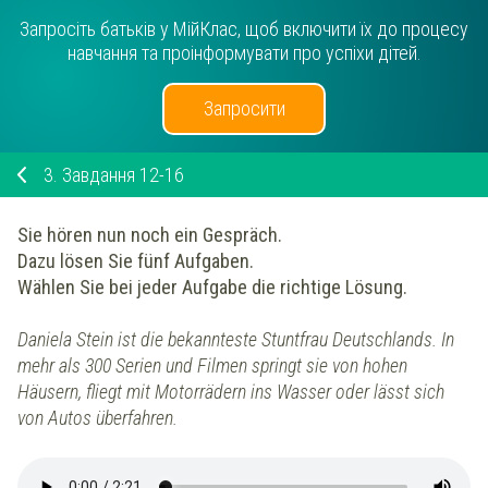
Запросіть батьків у МійКлас, щоб включити їх до процесу
навчання та проінформувати про успіхи дітей.
Запросити
3.
Завдання 12-16
Sie hören nun noch ein Gespräch.
Dazu lösen Sie fünf Aufgaben.
Wählen Sie bei jeder Aufgabe die richtige Lösung.
Daniela Stein ist die bekannteste Stuntfrau Deutschlands. In
mehr als 300 Serien und Filmen springt sie von hohen
Häusern, fliegt mit Motorrädern ins Wasser oder lässt sich
von Autos überfahren.