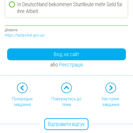
In Deutschland bekommen Stuntleute mehr Geld für
ıhre Arbeit.
Джерела:
https://testportal.gov.ua/
Вхід на сайт
або
Реєстрація
Попереднє
Повернутись до
Наступне
завдання
теми
завдання
Відправити відгук