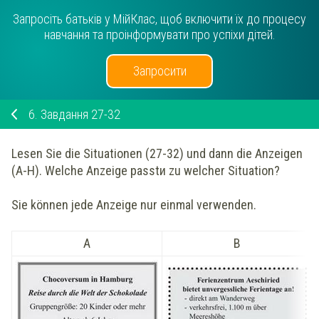
Запросіть батьків у МійКлас, щоб включити їх до процесу
навчання та проінформувати про успіхи дітей.
Запросити
6.
Завдання 27-32
Lesen Sie die Situationen (27-32) und dann die Anzeigen
(A-H). Welche Anzeige passtи zu welcher Situation?
Sie können jede Anzeige nur einmal verwenden.
A
B