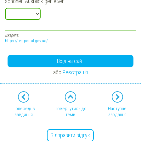
schönen Ausblick genießen.
Джерела:
https://testportal.gov.ua/
Вхід на сайт
або
Реєстрація
Попереднє
Повернутись до
Наступне
завдання
теми
завдання
Відправити відгук