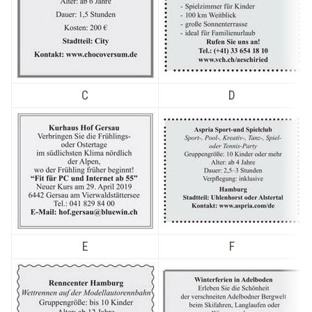
C
D
E
F