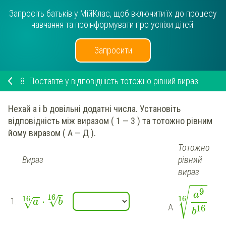
Запросіть батьків у МійКлас, щоб включити їх до процесу
навчання та проінформувати про успіхи дітей.
Запросити
8.
Поставте у відповідність тотожно рівний вираз
Нехай а і b довільні додатні числа. Установіть
відповідність між виразом ( 1 — 3 ) та тотожно рівним
йому виразом ( А — Д ).
Тотожно
Вираз
рівний
вираз
−
−
−
√
9
a
−
−
16
16
16
√
⋅
1.
√
a
b
А
16
b