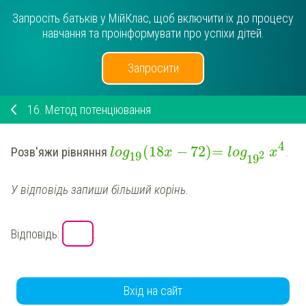
Запросіть батьків у МійКлас, щоб включити їх до процесу
навчання та проінформувати про успіхи дітей.
Запросити
16.
Метод потенціювання
4
(
18
−
72
)
=
Розв'яжи рівняння
.
log
x
log
x
19
2
19
У відповідь запиши більший корінь.
Відповідь:
.
Вхід на сайт