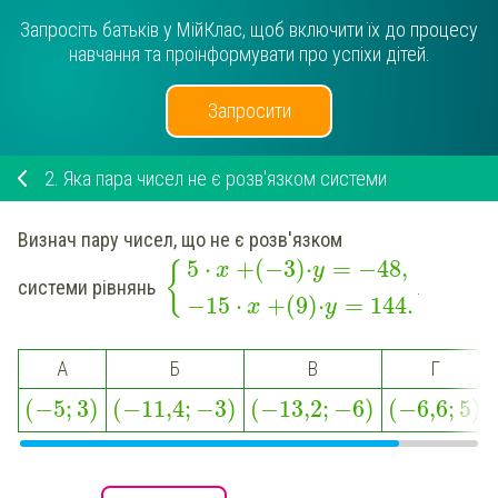
Запросіть батьків у МійКлас, щоб включити їх до процесу
навчання та проінформувати про успіхи дітей.
Запросити
2.
Яка пара чисел не є розв'язком системи
Визнач пару чисел, що не є розв'язком
5
⋅
+
(
−3
)
⋅
=
−48
,
{
x
y
системи рівнянь
.
−15
⋅
+
(
9
)
⋅
=
144
.
x
y
A
Б
В
Г
(
−5
;
3
)
(
−11,4
;
−3
)
(
−13,2
;
−6
)
(
−6,6
;
5
)