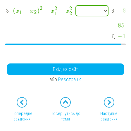
2
2
2
(
−
)
−
−
−
84
3.
В
x
x
x
x
1
2
1
2
85
Г
−
13
Д
Вхід на сайт
або
Реєстрація
Попереднє
Повернутись до
Наступне
завдання
теми
завдання