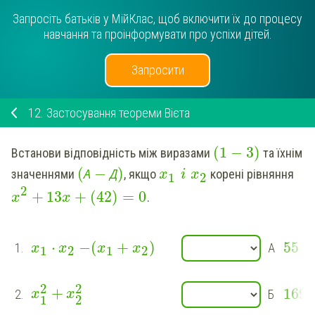
Запросіть батьків у МійКлас, щоб включити їх до процесу
навчання та проінформувати про успіхи дітей.
Запросити
12.
Застосування теореми Вієта
(
1
−
3
)
Встанови відповідність між виразами
та їхнім
(
−
)
А
Д
значеннями
,
якщо
корені рівняння
x
i
x
1
2
2
+
13
+
(
42
)
=
0
.
x
x
⋅
−
(
+
)
55
1.
А
x
x
x
x
1
2
1
2
2
2
+
169
2.
Б
x
x
1
2