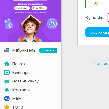
25
Відповідь:
Вхід на сай
МійВчитель
Попере
Початок
Вебінари
Новини сайту
Контакти
Мій+
ТОПи