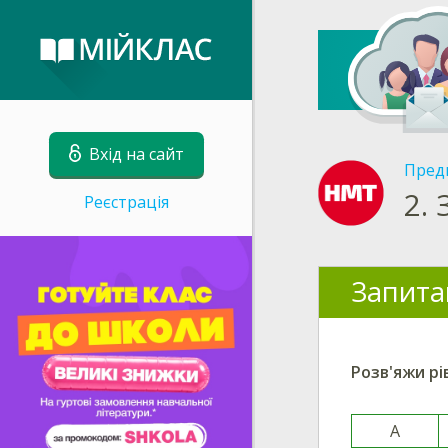
Вхід на сайт
Пред
2.
Реєстрація
Запита
Розв'яжи р
A