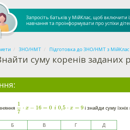
Запросіть батьків у МійКлас, щоб включити ї
навчання та проінформувати про успіхи діте
мети
ЗНО/НМТ
Підготовка до ЗНО/НМТ з МійКлас
Знайти суму коренів заданих 
ння:
1
⋅
−
16
=
0
0,5
⋅
=
9
івняння
і знайди суму їхніх
x
i
x
7
Б
В
Г
Д