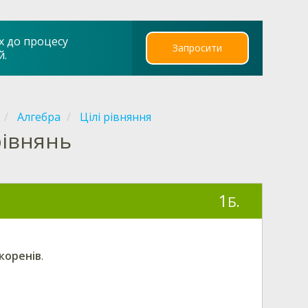
х до процесу
Запросити
й.
Алгебра
Цілі рівняння
рівнянь
1
Б.
 коренів
.