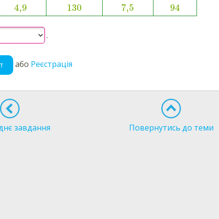
4,9
130
7,5
94
.
або
Реєстрація
т
днє завдання
Повернутись до теми