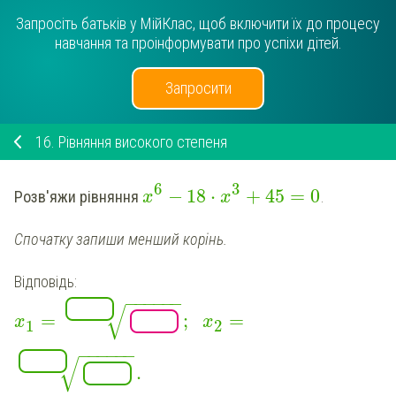
Запросіть батьків у МійКлас, щоб включити їх до процесу
навчання та проінформувати про успіхи дітей.
Запросити
16.
Рівняння високого степеня
6
3
−
18
⋅
+
45
=
0
Розв'яжи рівняння
.
x
x
Спочатку запиши менший корінь.
Відповідь:
−
−
−
−
−
−
√
=
;
=
x
x
1
2
−
−
−
−
−
−
√
.