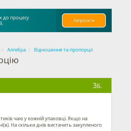
х до процесу
Запросити
й.
Алгебра
Відношення та пропорції
орцію
3
Б.
тиків чаю у кожній упаковці. Якщо на
і(в). На скільки днів вистачить закупленого