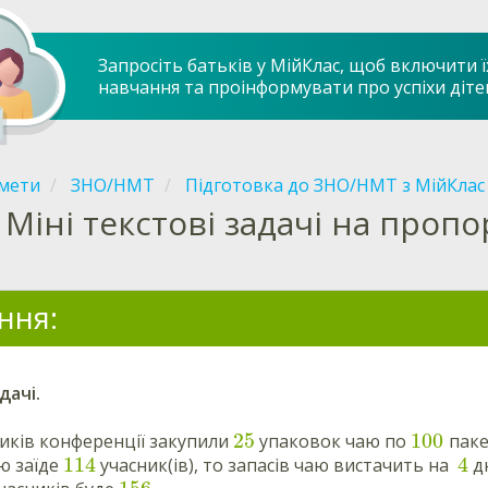
Запросіть батьків у МійКлас, щоб включити ї
навчання та проінформувати про успіхи діте
мети
ЗНО/НМТ
Підготовка до ЗНО/НМТ з МійКлас
Міні текстові задачі на проп
ння:
дачі.
25
100
иків конференції закупили
упаковок чаю по
паке
114
4
ю заїде
учасник(ів), то запасів чаю вистачить на
дн