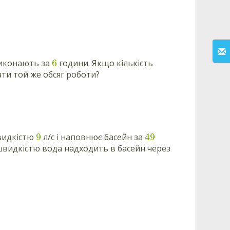
6
виконають за
години. Якщо кількість
ати той же обсяг роботи?
9
49
швидкістю
л/с і наповнює басейн за
швидкістю вода надходить в басейн через