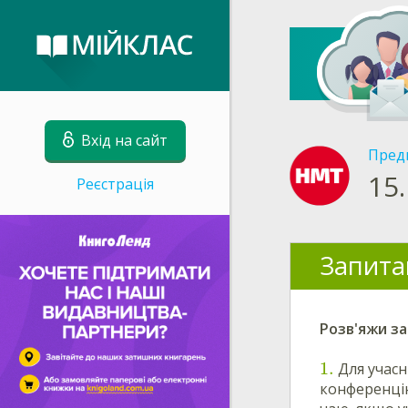
Вхід на сайт
Пред
15.
Реєстрація
Запита
Розв'яжи за
1
.
Для учасн
конференці