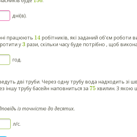
156
часників буде
.
дні(в).
14
рні працюють
робітників, які заданий об'єм роботи 
3
оротити у
рази, скільки часу буде потрібно , щоб викон
год.
ведуть дві труби. Через одну трубу вода надходить зі 
75
ез іншу трубу басейн наповниться за
хвилин. З якою 
дповідь із точністю до десятих.
л/с.