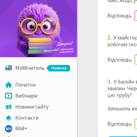
чаю, якщо у
Відповідь:
2
.
У майсте
робочих ск
Відповідь:
МійВчитель
3
.
У басейн 
Початок
хвилин. Чер
цю трубу?
Вебінари
Новини сайту
Запишіть ві
Контакти
Відповідь:
Мій+