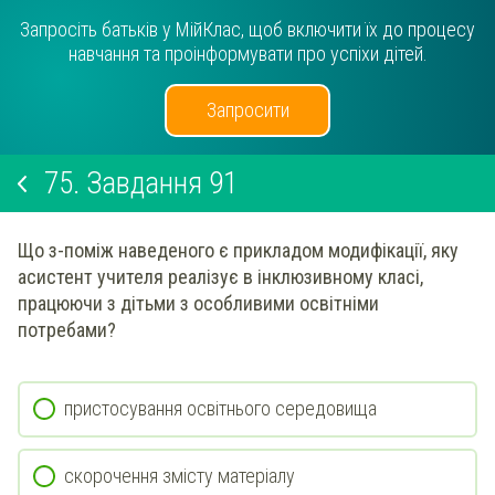
Запросіть батьків у МійКлас, щоб включити їх до процесу
навчання та проінформувати про успіхи дітей.
Запросити
75.
Завдання 91
Що з-поміж наведеного є прикладом модифікації, яку
асистент учителя реалізує в інклюзивному класі,
працюючи з дітьми з особливими освітніми
потребами?
пристосування освітнього середовища
скорочення змісту матеріалу