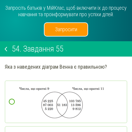
Запросіть батьків у МійКлас, щоб включити їх до процесу
навчання та проінформувати про успіхи дітей.
Запросити
54.
Завдання 55
Яка з наведених діаграм Венна є правильною?