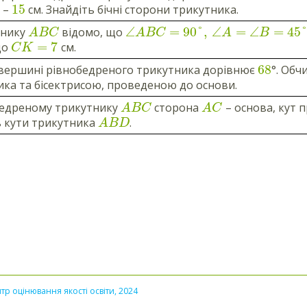
15
 –
см. Знайдіть бічні сторони трикутника.
∠
=
90
°
,
∠
=
∠
=
45
тнику
відомо, що
A
B
C
ABC
A
B
=
7
що
см.
C
K
68
 вершині рівнобедреного трикутника дорівнює
°. Обч
ика та бісектрисою, проведеною до основи.
бедреному трикутнику
сторона
– основа, кут 
A
B
C
A
C
ь кути трикутника
.
A
B
D
тр оцінювання якості освіти, 2024