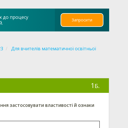
х до процесу
Запросити
й.
23
Для вчителів математичної освітньої
1
Б.
ння застосовувати властивості й ознаки