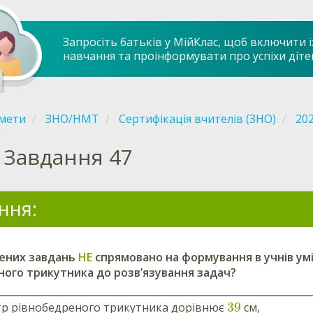
Запросіть батьків у МійКлас, щоб включити ї
навчання та проінформувати про успіхи діте
мети
ЗНО/НМТ
Сертифікація вчителів (ЗНО)
20
і
Завдання 47
ння:
дених завдань
НЕ
спрямовано на формування в учнів умі
ного трикутника до розв’язування задач?
39
р рівнобедреного трикутника дорівнює
см,