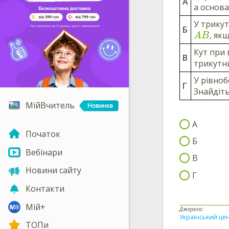
А
а основа
У трику
Б
, як
A
B
Кут при
В
трикутн
У рівно
Г
Знайдіт
МійВчитель
А
Початок
Б
Вебінари
В
Новини сайту
Г
Контакти
Мій+
Джерела:
Український цен
ТОПи