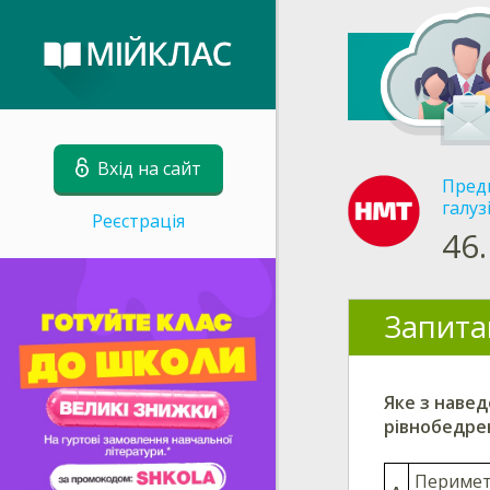
Вхід на сайт
Пред
галуз
Реєстрація
46.
Запита
Яке з наве
рівнобедре
Перимет