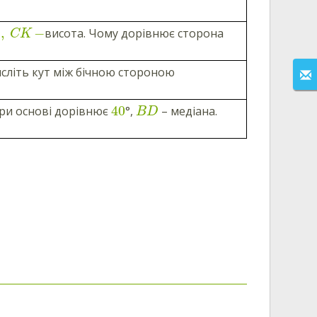
°
,
−
висота. Чому дорівнює сторона
CK
исліть кут між бічною стороною
40
при основі дорівнює
°,
– медіана.
B
D