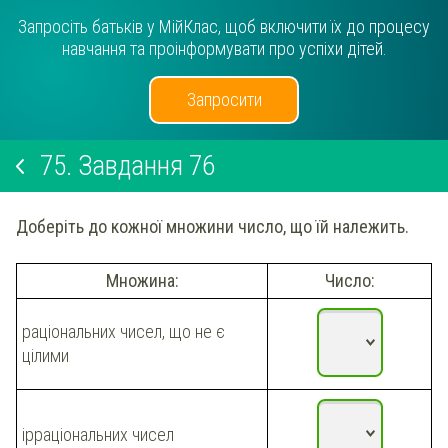
Запросіть батьків у МійКлас, щоб включити їх до процесу
навчання та проінформувати про успіхи дітей.
Запросити
75.
Завдання 76
Доберіть до кожної множини число, що їй належить.
Множина:
Число:
раціональних чисел, що не є
цілими
ірраціональних чисел