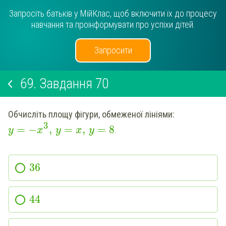
Запросіть батьків у МійКлас, щоб включити їх до процесу
навчання та проінформувати про успіхи дітей.
Запросити
69.
Завдання 70
Обчисліть площу фігури, обмеженої лініями:
3
=
−
,
=
,
=
8
.
y
x
y
x
y
36
44