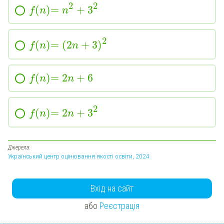
2
2
(
)
=
+
3
f
n
n
2
(
)
=
(
2
+
3
)
f
n
n
(
)
=
2
+
6
f
n
n
2
(
)
=
2
+
3
f
n
n
Джерела:
Український центр оцінювання якості освіти, 2024
Вхід на сайт
або
Реєстрація