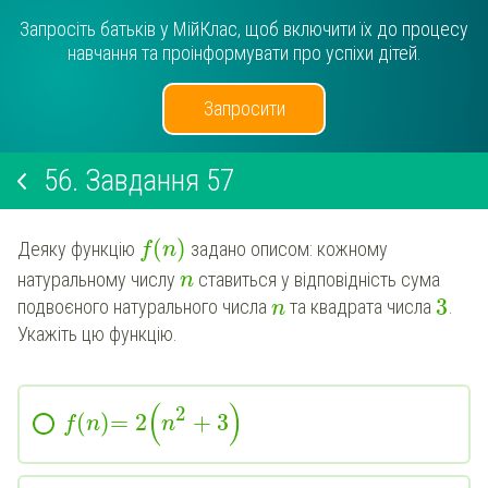
Запросіть батьків у МійКлас, щоб включити їх до процесу
навчання та проінформувати про успіхи дітей.
Запросити
56.
Завдання 57
(
)
Деяку функцію
задано описом: кожному
f
n
натуральному числу
ставиться у відповідність сума
n
3
подвоєного натурального числа
та квадрата числа
.
n
Укажіть цю функцію.
(
)
2
(
)
=
2
+
3
f
n
n