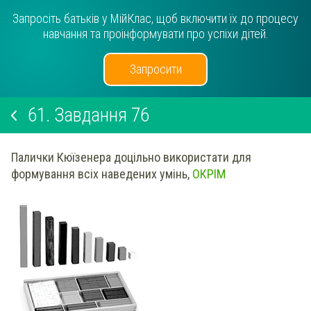
Запросіть батьків у МійКлас, щоб включити їх до процесу
навчання та проінформувати про успіхи дітей.
Запросити
61.
Завдання 76
Палички Кюїзенера доцільно використати для
формування всіх наведених умінь,
ОКРІМ