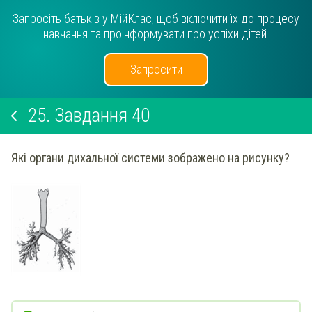
Запросіть батьків у МійКлас, щоб включити їх до процесу
навчання та проінформувати про успіхи дітей.
Запросити
25.
Завдання 40
Які органи дихальної системи зображено на рисунку?