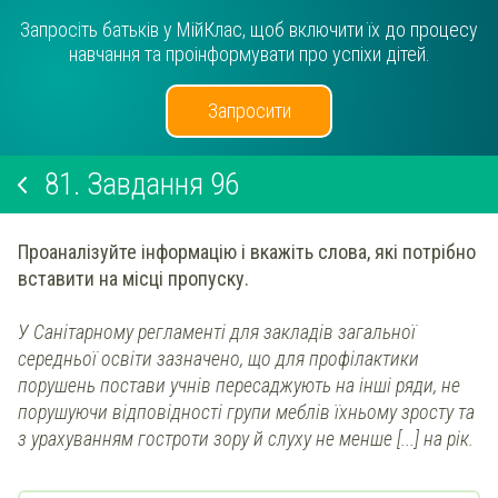
Запросіть батьків у МійКлас, щоб включити їх до процесу
навчання та проінформувати про успіхи дітей.
Запросити
81.
Завдання 96
Проаналізуйте інформацію і вкажіть слова, які потрібно
вставити на місці пропуску.
У Санітарному регламенті для закладів загальної
середньої освіти зазначено, що для профілактики
порушень постави учнів пересаджують на інші ряди, не
порушуючи відповідності групи меблів їхньому зросту та
з урахуванням гостроти зору й слуху не менше [...] на рік.