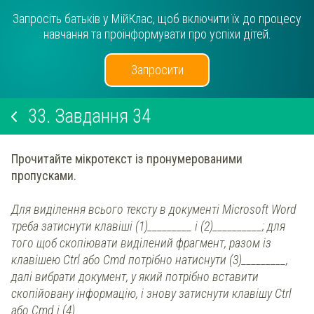
Запросіть батьків у МійКлас, щоб включити їх до процесу
навчання та проінформувати про успіхи дітей.
Запросити
33.
Завдання 34
Прочитайте мікротекст із пронумерованими
пропусками.
Для виділення всього тексту в документі Microsoft Word
треба затиснути клавіші (1)_________ і (2)__________; для
того щоб скопіювати виділений фрагмент, разом із
клавішею Ctrl або Cmd потрібно натиснути (3)_________,
далі вибрати документ, у який потрібно вставити
скопійовану інформацію, і знову затиснути клавішу Ctrl
або Cmd і (4)_________.