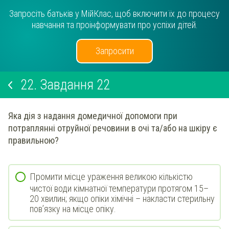
Запросіть батьків у МійКлас, щоб включити їх до процесу
навчання та проінформувати про успіхи дітей.
Запросити
22.
Завдання 22
Яка дія з надання домедичної допомоги при
потраплянні отруйної речовини в очі та/або на шкіру є
правильною?
Промити місце ураження великою кількістю
чистої води кімнатної температури протягом 15–
20 хвилин; якщо опіки хімічні – накласти стерильну
пов’язку на місце опіку.