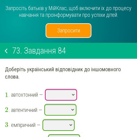
Запросіть батьків у МійКлас, щоб включити їх до процесу
навчання та проінформувати про успіхи дітей.
Запросити
73.
Завдання 84
Доберіть український відповідник до іншомовного
слова.
1
. автохтонний —
2
. автентичний —
3
. емпіричний —