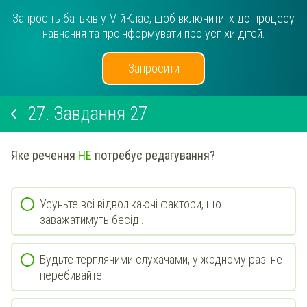
Запросіть батьків у МійКлас, щоб включити їх до процесу
навчання та проінформувати про успіхи дітей.
Запросити
27.
Завдання 27
Яке речення
НЕ
потребує редагування?
Усуньте всі відволікаючі фактори, що
заважатимуть бесіді.
Будьте терплячими слухачами, у жодному разі не
перебивайте.