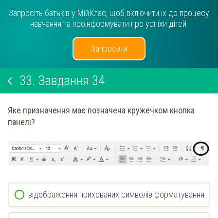
Запросіть батьків у МійКлас, щоб включити їх до процесу
навчання та проінформувати про успіхи дітей.
Запросити
33.
Завдання 34
Яке призначення має позначена кружечком кнопка
панелі?
відображення прихованих символів форматування