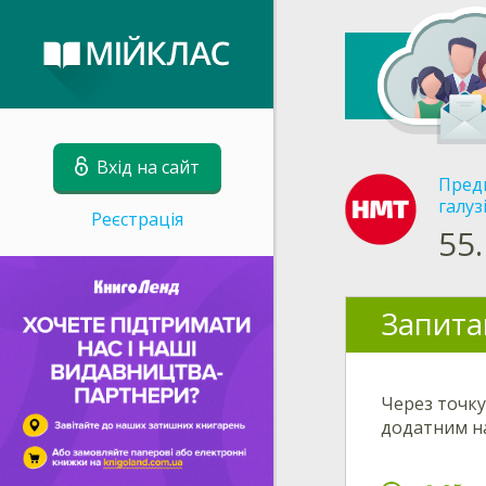
Вхід на сайт
Пред
галуз
Реєстрація
55.
Запита
Через точк
додатним на