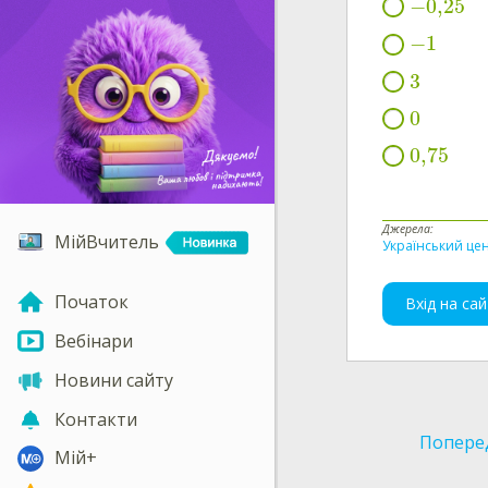
−
0,25
−
1
3
0
0,75
Джерела:
МійВчитель
Український цен
Початок
Вхід на сай
Вебінари
Новини сайту
Контакти
Попере
Мій+