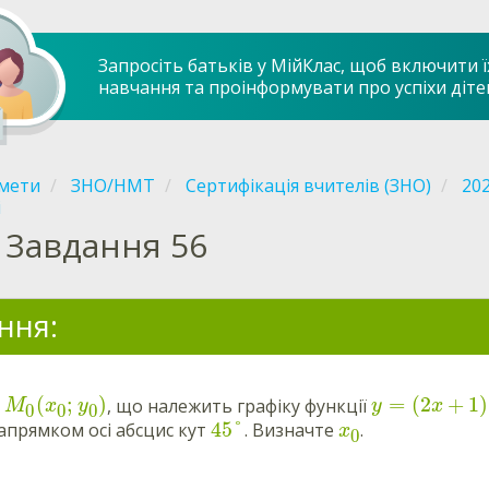
Запросіть батьків у МійКлас, щоб включити ї
навчання та проінформувати про успіхи діте
мети
ЗНО/НМТ
Сертифікація вчителів (ЗНО)
20
і
Завдання 56
ння:
(
;
)
=
(
2
+
1
)
у
, що належить графіку функції
M
x
y
y
x
0
0
0
45
°
прямком осі абсцис кут
. Визначте
.
x
0