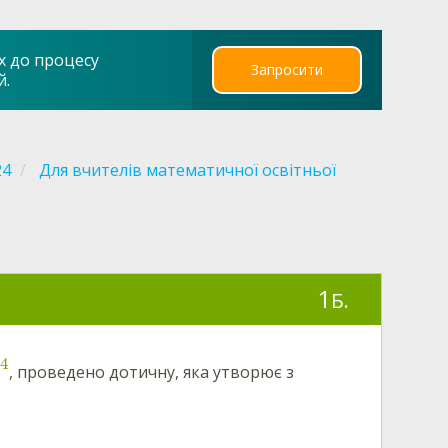
х до процесу
Запросити
й.
24
Для вчителів математичної освітньої
1
Б.
4
, проведено дотичну, яка утворює з