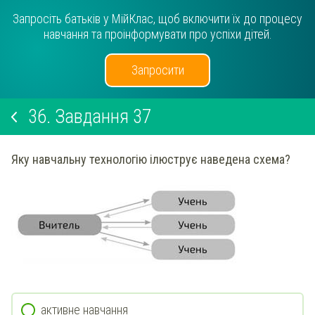
Запросіть батьків у МійКлас, щоб включити їх до процесу
навчання та проінформувати про успіхи дітей.
Запросити
36.
Завдання 37
Яку навчальну технологію ілюструє наведена схема?
активне навчання