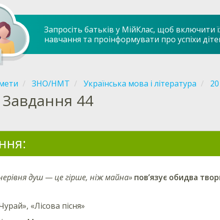
Запросіть батьків у МійКлас, щоб включити ї
навчання та проінформувати про успіхи діте
мети
ЗНО/НМТ
Українська мова і література
20
Завдання 44
ння:
нерівня душ — це гірше, ніж майна»
пов’язує обидва твор
Чурай», «Лісова пісня»