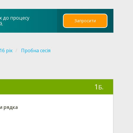
х до процесу
Запросити
й.
16 рік
Пробна сесія
1
Б.
и рядка