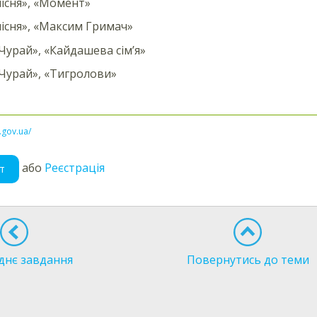
пісня», «Момент»
пісня», «Максим Гримач»
Чурай», «Кайдашева сім’я»
Чурай», «Тигролови»
l.gov.ua/
або
Реєстрація
т
днє завдання
Повернутись до теми