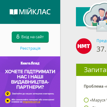
Вхід на сайт
Пред
37.
Реєстрація
Запита
Проблема
«
«Маруся 