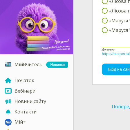
«Лісова 
«Лісова 
«Маруся 
«Маруся 
Джерела:
https://testporta
МійВчитель
Вхід на сай
Початок
Вебінари
Новини сайту
Попере
Контакти
Мій+