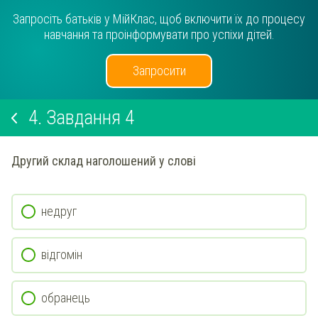
Запросіть батьків у МійКлас, щоб включити їх до процесу
навчання та проінформувати про успіхи дітей.
Запросити
4.
Завдання 4
Другий склад наголошений у слові
недруг
відгомін
обранець