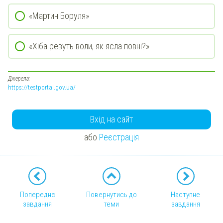
«Мартин Боруля»
«Хіба ревуть воли, як ясла повні?»
Джерела:
https://testportal.gov.ua/
Вхід на сайт
або
Реєстрація
Попереднє
Повернутись до
Наступне
завдання
теми
завдання