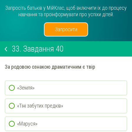
Запросіть батьків у МійКлас, щоб включити їх до процесу
навчання та проінформувати про успіхи дітей.
Запросити
33.
Завдання 40
За родовою ознакою драматичним є твір
«Земля»
«Тіні забутих предків»
«Маруся»