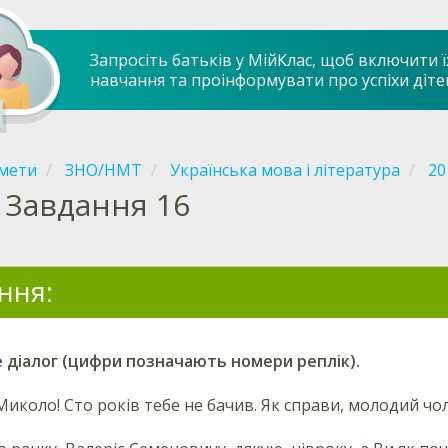
Запросіть батьків у МійКлас, щоб включити ї
навчання та проінформувати про успіхи діте
мети
ЗНО/НМТ
Українська мова і література
20
Завдання 16
ння:
 діалог (цифри позначають номери реплік).
 Миколо! Сто років тебе не бачив. Як справи, молодий чо