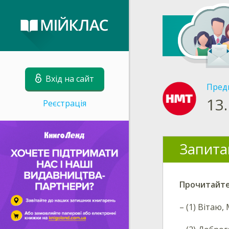
Вхід на сайт
Пред
13.
Реєстрація
Запита
Прочитайте
– (1) Вітаю,