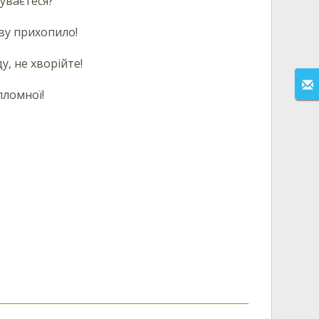
чуваєтеся?
ову прихопило!
, не хворійте!
ломної!