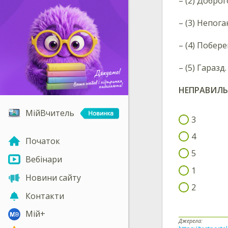
– (2) Доброг
– (3) Непог
– (4) Побере
– (5) Гаразд
НЕПРАВИЛЬН
МійВчитель
3
4
Початок
5
Вебінари
1
Новини сайту
2
Контакти
Мій+
Джерела: