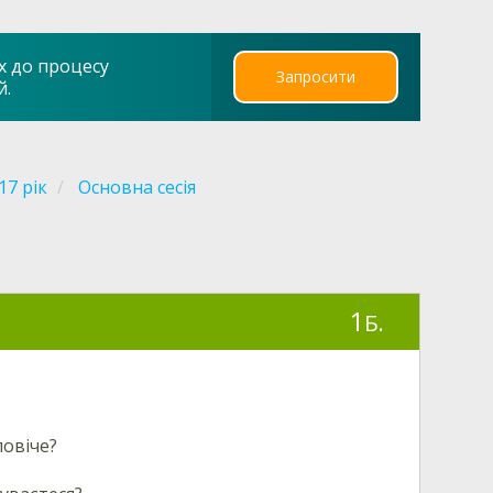
х до процесу
Запросити
й.
17 рік
Основна сесія
1
Б.
ловіче?