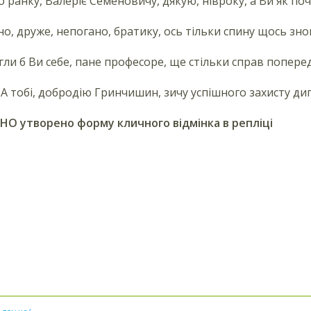
о ранку, Валеріє Семеновичу, дякую, нівроку, а Ви як по
ано, друже, непогано, братику, ось тільки спину щось зн
гли б Ви себе, пане професоре, ще стільки справ попереду
. А тобі, добродію Гринчишин, зичу успішного захисту дип
О утворено форму кличного відмінка в репліці